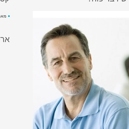
מאת 
ארכ