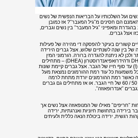
שים ועל השלכותיו על הבריאות הנפשית של נשים
האמנם הם חסינים מ"גיל המעבר"? אז כמובן
 בהגדרת ומאפייני "גיל המעבר" בין נשים וגברים,
ו אצל גברים.
יים קשורים בעיקר להפסקה די מהירה של פעילות
של בין שנה לשנתיים שלוש, אצל גברים הירידה
 ולכן לא ניתנת להגדרה ברורה. הורמוני המין
העיקריים אצל גברים – טסטוסטרון, DHT ודהידרואפיאנדרוסטרון (DHEA) – מתחילים
רדת בהדרה ובאופן די עקבי מגיל 18 (!) עד סוף חייו של הגבר. אצל גברים קיימת שונות
 כל משמעות כל עוד רמת ההורמונים נמצאת מעל
ה כאשר רמת ההורמונים יורדת מתחת לרמה
הנחוצה, מצב שקורה לרוב בשנות ה – 50 / 60 של חיי הגבר. או אז מתחילים גם גברים
ברים "אנדרופאוזה".
ות "חריפים" מאילו של המנופאוזה אצל נשים אך
ר בירידה בתחושת חיוניות ואנרגתיות, ירידה
ות רגשית, ירידה ביכולת הנאה כללית ולעיתים