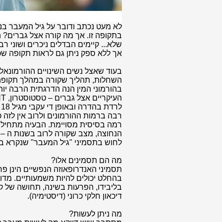
לא מעט נכתב ודובר על גיל המעבר בנ
בתקופה זו. אך מה קורה אצל גברים? 
שלא... קיימים הבדלים ניכרים ושוני רב
אך ללא ספק ניתן גם לראות תקופה שכז
בעוד שאצל נשים השינויים ההורמונאל
השחלות, תהליך שקורה במהלך תקופה 
בהורמוני המין הנה הדרגתית הרבה יותר
ל
רבה ברמות ההורמונים ולרוב אין לזה
רמה בסיסית מסויימת. הבעיה מתחיל
לחוש בתסמיני "גיל המעבר" שנקרא בג
מה הם תסמינים אלו?
תסמיני האנדרופאוזה הנפשיים הינן פח
בהחלט יכולים להיות משמעותיים. מדוב
בליבידו, הפרעות בשינה, תחושה של קה
דיכאון חלקי כרוני (דיסטימיה).
מה ניתן לעשות?