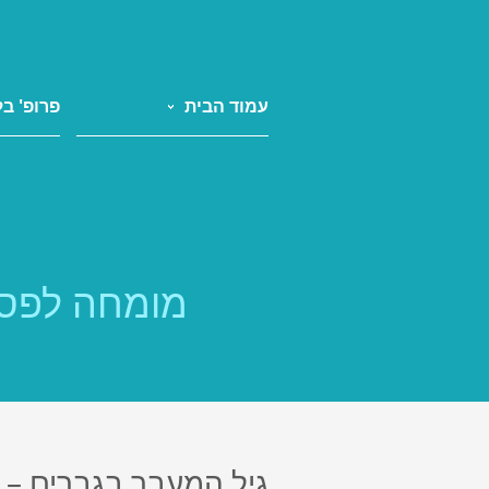
עמוד הבית
פרופ' בל
מומחה לפסי
גיל המעבר בגברים – י