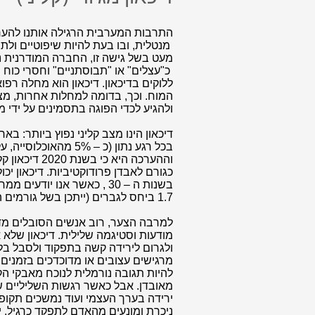
התרבות המערבית הרגילה אותנו להערי
מנטלית, ובו בעת להיות שיפוטיים ולתי
מעט בשל גישה זו, החברה המודרנית נו
כ"עצלים" או "תבוסתניים" וחסרי כוח רצ
ללוקים בדיכאון. דיכאון הוא מחלה רפו
המוח. וכך, בדומה למחלות אחרות, מצב
ולהגיע לכדי הפוגה בתסמינים על ידי 
בכל רגע נתון (כ – 5% 
וההערכה היא כ
כגורם לאבדן פרודוקטיביות. דיכאון יכ
1.7 ביחס לגברים (ייתכן בשל גורמים הורמונליים).
למרבה הצער, רוב אנשים הסובלים מדיכ
מודעות וסטיגמה שלילית. דיכאון שלא א
ולגרום לירידה קשה בתפקוד ולסבל בל י
מרגישים עצובים או מדוכדכים בזמנים 
להיות תגובה נורמלית לנוכח מאבקי הק
מאובדן. אבל כאשר רגשות השליליים של 
ירידה בערך העצמי ועוד נמשכים תקופ
ניכרת ומונעים מהאדם לתפקד כרגיל, 