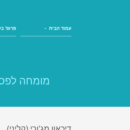
עמוד הבית
פרופ' בל
מומחה לפסי
דיכאון מג'ורי (קליני)