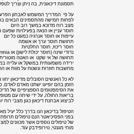
תסמונת דיכאונית, בה ניתן וצריך לטפל
לפחות חמישה מהתסמינים הבאים בפר
מצב רוח מדוכא במשך רוב היום
חוסר עניין או הנאה בפעילויות שפעם 
עייפות או חוסר אנרגיה כמעט כל יום
תחושת חוסר ערך או אשמה
חוסר ריכוז, חוסר החלטיות
נדודי שינה (חוסר יכולת לישון) או hypersomnia (שינה מופרזת) כמעט כל יום
תחושה של אי שקט או האטה מוטורית
ירידה משמעותית במשקל או עלייה ב
מחשבות חוזרות ונשנות על מוות או 
לא כל האנשים הסובלים מדיכאון יחוו
הזמן בהם יופיעו ישתנו מאדם לאדם. כד
את הסימפטומים הספציפיים של הדיכאו
בריאות החולה, על ידי שיחה עם מטופל
לביצוע אבחנת דיכאון כגון מצבי רוח יומ
הטיפול בדיכאון הנו בדרך כלל יעיל מ
בפני הפסיכיאטר הנם טיפולים תרופתיים
של טיפולים נוספים אשר מכוונים למצבים
מוחי מגנטי, נוירופידבק עוד.