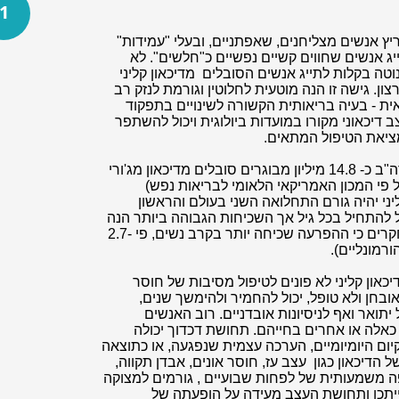
1
ץ אנשים מצליחנים, שאפתניים, ובעלי "עמידות"
יג אנשים שחווים קשיים נפשיים כ"חלשים". לא
טה בקלות לתייג אנשים הסובלים מדיכאון קליני
ון. גישה זו הנה מוטעית לחלוטין וגורמת לנזק רב
אית - בעיה בריאותית הקשורה לשינויים בתפקוד
 דיכאוני מקורו במועדות ביולוגית ויכול להשתפר
מציאת הטיפול המתאים.
דיכאון הינו מצב קליני נפוץ ביותר: בארה"ב כ- 14.8 מיליון מבוגרים סובלים מדיכאון מג'ורי
מהאוכלוסייה, על פי המכון האמריקאי הלאומי לבריאות נפש)
י בשנת 2020 דיכאון קליני יהיה גורם התחלואה השני בעולם והראשון
ול להתחיל בכל גיל אך השכיחות הגבוהה ביותר הנה
בשנות ה – 30 , כאשר אנו יודעים ממחקרים כי ההפרעה שכיחה יותר בקרב נשים, פי 2.7-
און קליני לא פונים לטיפול מסיבות של חוסר
ובחן ולא טופל, יכול להחמיר ולהימשך שנים,
תואר ואף לניסיונות אובדניים. רוב האנשים
כאלה או אחרים בחייהם. תחושת דכדוך יכולה
יום היומיומיים, הערכה עצמית שנפגעה, או כתוצאה
הדיכאון כגון עצב עז, חוסר אונים, אבדן תקווה,
ה משמעותית של לפחות שבועיים , גורמים למצוקה
ייתכן ותחושת העצב מעידה על הופעתה של