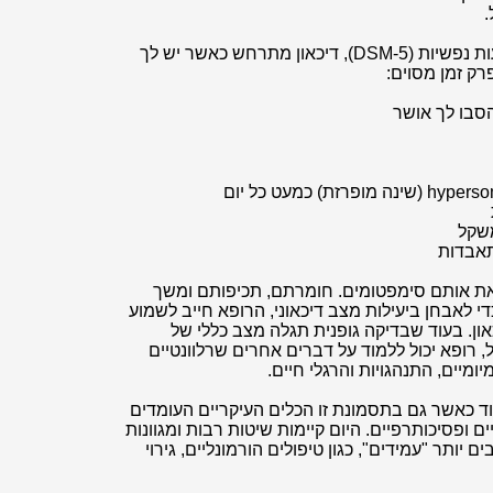
.
על פי המדריך המשמש לאבחון הפרעות נפשיות (DSM-5), דיכאון מתרחש כאשר יש לך
ק זמן מסוים:
הסבו לך אושר
משקל
התאבדות
 את אותם סימפטומים. חומרתם, תכיפותם ומשך
י לאבחן ביעילות מצב דיכאוני, הרופא חייב לשמוע
ן. בעוד שבדיקה גופנית תגלה מצב כללי של
, רופא יכול ללמוד על דברים אחרים שרלוונטיים
יומיים, התנהגויות והרגלי חיים.
אוד כאשר גם בתסמונת זו הכלים העיקריים העומדים
 ופסיכותרפיים. היום קיימות שיטות רבות ומגוונות
 יותר "עמידים", כגון טיפולים הורמונליים, גירוי