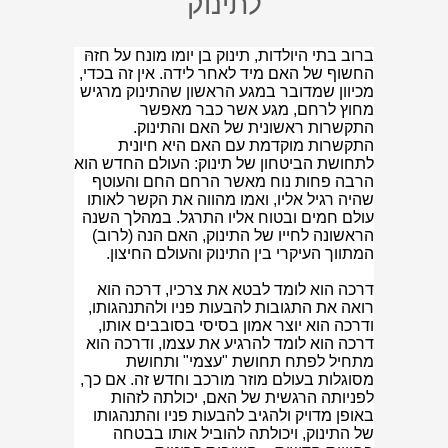
לתינוק
ברוב בתי היולדות, תינוק בן יומו מונח על חזהּ
החשוף של האם מיד לאחר לידה. אין זה בכדי,
מכיוון שמדובר במגע הראשון שהתינוק מרגיש
מחוץ לרחם, מגע אשר כבר מאפשר
התקשרות ראשונית של האם והתינוק.
התקשרות מוקדמת עם האם היא חיונית
לתחושת הביטחון של תינוק: העולם החדש הוא
הרבה פחות נוח מאשר הרחם החם והעוטף
שהיה רגיל אליו, ואמו מהווה את הקשר לאותו
עולם חמים ובטוח אליו התרגל. במהלך השנה
הראשונה לחייו של התינוק, האם הנה (לרוב)
המתווך העיקרי בין התינוק והעולם החיצון.
דרכה הוא לומד לבטא את צרכיו, דרכה הוא
רואה את התגובות להבעות פניו ולהתנהגותו,
ודרכה הוא יוצר אמון בסיסי בסובבים אותו,
דרכה הוא לומד להרגיע את עצמו, ודרכה הוא
מתחיל לפתח תחושת "עצמי" ותחושת
מסוגלות בעולם מוזר מורכב וחדש זה. אם כך,
לפניותה הרגשית של האם, יכולתה לזהות
באופן מדויק ולהגיב להבעות פניו והתנהגותו
של התינוק, ויכולתה להוביל אותו בבטחה