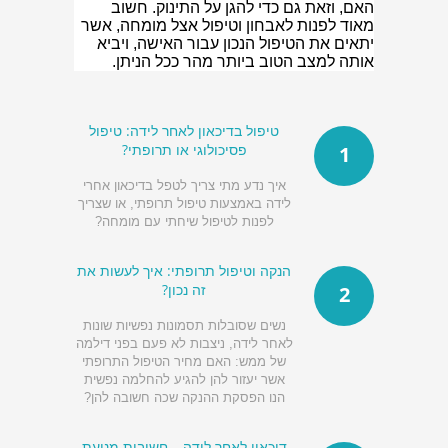
האם, וזאת גם כדי להגן על התינוק. חשוב
מאוד לפנות לאבחון וטיפול אצל מומחה, אשר
יתאים את הטיפול הנכון עבור האישה, ויביא
אותה למצב הטוב ביותר מהר ככל הניתן.
טיפול בדיכאון לאחר לידה: טיפול
פסיכולוגי או תרופתי?
1
איך נדע מתי צריך לטפל בדיכאון אחרי
לידה באמצעות טיפול תרופתי, או שצריך
לפנות לטיפול שיחתי עם מומחה?
הנקה וטיפול תרופתי: איך לעשות את
זה נכון?
2
נשים שסובלות תסמונות נפשיות שונות
לאחר לידה, ניצבות לא פעם בפני דילמה
של ממש: האם מחיר הטיפול התרופתי
אשר יעזור להן להגיע להחלמה נפשית
הנו הפסקת ההנקה שכה חשובה להן?
דיכאון לאחר לידה – חשיבות מניעת