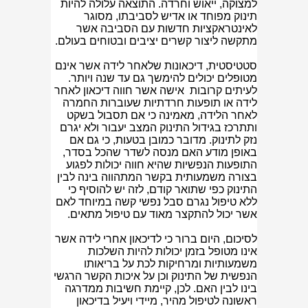
למצוקה, ייאוש וחרדה. התוצאה עלולה להיות
תינוק מפוחד או אדיש לסביבתו, מסוגר
לאינטראקציות חדשות עם הסביבה אשר
מתקשה ליצור קשרים יציבים ובטוחים בעולם.
סטטיסטית, דיכאונות שלאחר לידה אשר אינם
מטופלים יכולים להימשך גם עד שנה ויותר.
לעיתים קרובות אישה אשר חווה דיכאון לאחר
לידה או תופעות חרדתיות שעוברות החמרה
לאחר הלידה, מאמינה כי אם תסבול בשקט
ותתרכז בגידול התינוק המצב יעבור ולא יגרם
נזק לתינוק. מדובר כמובן בטעות, כי גם אם
באופן מודע האם מנסה לשדר שהכל בסדר,
התופעות הנפשיות שהיא חווה יכולות לפגוע
בצורה משמעותית בקשר המתהווה בינה לבין
התינוק כפי שתואר קודם, לזה יש להוסיף כי
ללא טיפול נגרם סבל נפשי קשה במיוחד לאם
אשר יכול להתקצר מאוד עם טיפול מתאים.
לסיכום, היום ברור כי לדיכאון אחרי לידה אשר
אינו מטופל בזמן יכולות להיות השלכות
משמעותיות ומרחיקות לכת על בריאותו
הנפשית של התינוק וכן על איכות הקשר הרגשי
בינו לבין האם. לכן, קיימת חשיבות ממדרגה
ראשונה לטיפול מהיר, מיידי ויעיל בדיכאון