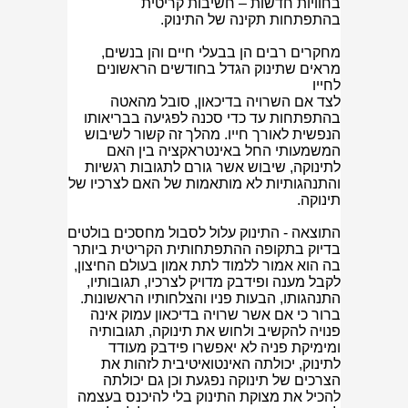
בחוויות חדשות – חשיבות קריטית
בהתפתחות תקינה של התינוק.
מחקרים רבים הן בבעלי חיים והן בנשים,
מראים שתינוק הגדל בחודשים הראשונים
לחייו
לצד אם השרויה בדיכאון, סובל מהאטה
בהתפתחות עד כדי סכנה לפגיעה בבריאותו
הנפשית לאורך חייו. מהלך זה קשור לשיבוש
המשמעותי החל באינטראקציה בין האם
לתינוקה, שיבוש אשר גורם לתגובות רגשיות
והתנהגותיות לא מותאמות של האם לצרכיו של
תינוקה.
התוצאה - התינוק עלול לסבול מחסכים בולטים
בדיוק בתקופה ההתפתחותית הקריטית ביותר
בה הוא אמור ללמוד לתת אמון בעולם החיצון,
לקבל מענה ופידבק מדויק לצרכיו, תגובותיו,
התנהגותו, הבעות פניו והצלחותיו הראשונות.
ברור כי אם אשר שרויה בדיכאון עמוק אינה
פנויה להקשיב ולחוש את תינוקה, תגובותיה
ומימיקת פניה לא יאפשרו פידבק מעודד
לתינוק, יכולתה האינטואיטיבית לזהות את
הצרכים של תינוקה נפגעת וכן גם יכולתה
להכיל את מצוקת התינוק בלי להיכנס בעצמה