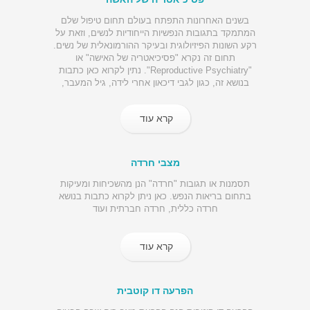
בשנים האחרונות התפתח בעולם תחום טיפול שלם
המתמקד בתגובות הנפשיות הייחודיות לנשים, וזאת על
רקע השונות הפיזיולוגית ובעיקר ההורמונאלית של נשים.
תחום זה נקרא "פסיכיאטריה של האישה" או
"Reproductive Psychiatry". נתין לקרוא כאן כתבות
בנושא זה, כגון לגבי דיכאון אחרי לידה, גיל המעבר,
תסמונת קדם וסתית וטיפולי פוריות ועוד.
קרא עוד
מצבי חרדה
תסמנות או תגובות "חרדה" הנן מהשכיחות ומעיקות
בתחום בריאות הנפש. כאן ניתן לקרוא כתבות בנושא
חרדה כללית, חרדה חברתית ועוד
קרא עוד
הפרעה דו קוטבית