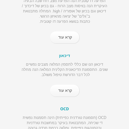
הפרעה דו קוטבית הנה הפרעת מצב רוח שבה הבעיה
העיקרית הנה בוויסות מצב הרוח - גם בכיוון של דיכדוך /
דיכאון וגם בכיוון של אופוריה / high. המחלה מתבטאת
ב"גלים" של יציאה מהאיזון הרגשי.
כתבות בנושא הפרעה דו קוטבית.
קרא עוד
דיכאון
דיכאון הנו שם כללי לתסמין המלווה מצבים נפשיים
שונים. התסמונת הדיכאונית הקלינית המלאה הנה מחלה
לכל דבר הדורשת טיפול משולב.
קרא עוד
OCD
OCD (תסמונת טורדנית כפייתית) הינה תסמנות נפשית
די שכיחה, המתבטאת בעיקר במחשבות טורדניות
ובהתנהגות כפייתית, ומלווה ברמת חרדה גבוהה