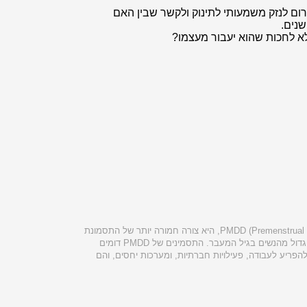
גרום לנזק משמעותי לתינוק ולקשר שבין האם
שנים.
לא לחכות שהוא יעבור מעצמו?
תסמונת קדם וסתית, או PMDD (Premenstrual Dysphoric Disorder), היא צורה חמורה יותר של התסמונת
הקדם-וסתית (PMS) הקיימת באופן קל בחלק גדול מהנשים בגיל המעבר. התסמינים של PMDD דומים
ק כדי להפריע לעבודה, פעילויות חברתיות, ומערכות יחסים, והם