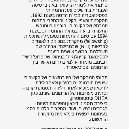
סיימתי את לימודי הרפואה באוניברסיטה
העברית בירושלים ואת התמחותי
בפסיכיאטריה בבי"ח הדסה בשנת 1993.
הסקרנות והעניין הקליני והמחקרי בתחום
המרתק של הקשר בין הורמונים והנפש
התעוררו בי עוד במהלך ההתמחות. בשנת
1994 עם סיום ההתמחות נסעתי להשתלמות
(fellowship) מחקרית במכונים הלאומיים
לבריאות (NIH) שבמרילנד, ארה"ב שם
השתלמתי במשך 3 שנים ב"ענף
לפסיכואנדוקרינולוגיה" בניהולו של פרופ' דיוויד
רובינוב, מומחה עולמי בתחום הקשר בין
הורמונים ופסיכיאטריה.
תחומי המחקר שלי היו בנושאים של הקשר בין
שינויים הורמונליים בהיריון ולאחר לידה
לדיכאון שמופיע לאחר הלידה, תסמונת קדם –
וסתית, מעורבות של הורמונים שונים, כגון
DHEA וטסטוסטרון,
ביצירת תסמיני דיכאון והפרעות מיניות
בגברים ובנשים, ועוד. מחקרים הללו פורסמו
בעיתונות רפואית בינלאומית מהשורה
הראשונה.