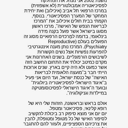
משנת 2002 אני מנהל את המחלקה
לפסיכיאטריה אמבולטורית (לא אשפוזית)
במרכז הרפואי תל אביב (איכילוב) ואת יחידת
המחקר של המערך הפסיכיאטרי.
בנוסף,
הקמתי בבית חולים איכילוב את "המרכז
לבריאות הנפש של האישה", מרכז ראשון
מסוגו בישראל אשר פועל בקנה מידה
בינלאומי, בדומה למֶרכזים הרפואיים מסוג זה
הפועלים בעולם (Reproductive
Psychiatry).
המרכז נותן מענה אינטגרטיבי
להפרעות נפשיות אצל נשים הקשורות
לשיבושים הורמונליים.
בשנים האחרונות אני
מקדם כמיטב יכולתי את התחום החשוב הזה
אשר כמעט ולא היה קיים בארץ. שנים ארוכות
הייתי חבר ב"מועצה הלאומית לבריאות
האישה" של כנסת ישראל, ועד היום אני פעיל
ב"איגוד הישראלי לפסיכיאטריה ביולוגית"
ובוועד ה"איגוד הישראלי לפסיכוסומטיקה
במיילדות וגניקולוגיה".
אולם בראש ובראשונה, הזהות שלי היא של
רופא קלינאי, פסיכיאטר ומטפל.
יום יום אני מוצא סיפוק רב ביכולת להקשיב
לסיפור האישי של כל מטופל ומטופלת,
להבין
את צרכיהם הספציפיים, ולעזור להם להתגבר