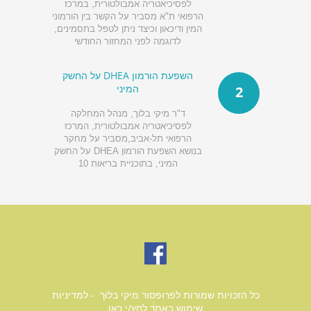
לפסיכיאטריה אמבולטורית, במרכז
הרפואי ת"א מסביר על הקשר בין הורמוני
המין ודיכאון וכיצד ניתן לטפל בתסמינים,
לדוגמה לפני המחזור החודשי
השפעת הורמון DHEA על החשק
המיני
2
ד"ר מיקי בלוך, מנהל המחלקה
לפסיכיאטריה אמבולטורית, המרכז
הרפואי תל-אביב,מסביר על מחקר
בנושא השפעת הורמון DHEA על החשק
המיני, בתוכניית בריאות 10
כל הזכויות שמורות לפרופסור מיקי בלוך - למדיניות
שימוש באתר
לחץ/י כאן