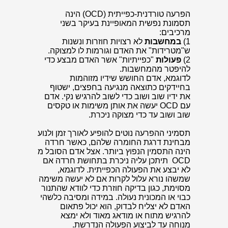
הפרעה טורדנית-כפייתית (OCD) הינה
תסמונת נפשית המאופיינת בעיקר בשני
מרכיבים:
1)
במחשבות
לא רצויות חוזרות ונשנות
ש"מטרידות" את האדם וגורמות לו למצוקה.
2)
פעולות
"כפייתיות" אשר האדם מבצע כדי
להיפטר מהמחשבות.
לדוגמא, אדם החושש שידיו מזוהמות
בחיידקים כתוצאה מנגיעה בחפצים, ישטוף
את ידיו שוב ושוב כדי לשוב להרגיש נקי. אדם
עם OCD יעשה את אותן משימות או טקסים
שוב ושוב עד כדי מצוקה ניכרת.
תסמיני ההפרעה נוטים להופיע לאורך זמן ולנוע
מבחינת דרגת החומרה שלהם, כאשר חרדה
הינה התסמין הנפוץ ביותר. אצל אדם הסובל מ
OCD תיתכן עליה ניכרת בתחושת חרדה אם
לא יבצע את הפעולה הכפייתית. לדוגמא,
שמשהו נורא עלול לקרות אם לא יעשה משימה
מסוימת, כגון בדיקה חוזרת כדי לוודא שהתנור
כבוי או המכונית נעולה. במידה ומסיבה כלשהי
האדם לא יצליח לבדוק, הוא יכול פתאום
להרגיש מתוח או מודאג מאוד ולא ימצא
מנוחה עד לביצוע הפעולה הנדרשת.