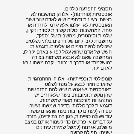
תסמיני ההפרעה כוללים:
אובססיות (טורדנות)- אלו הן מחשבות לא
רצויות, רעיונות ודחפים שיש לאדם שוב ושוב.
האובססיות לא ייעלמו אלא יגרמו לחרדה או
פחד. המחשבות יכולות קשורות לסדר וניקיון,
שלמות וסימטריה, מחשבות של "ספק",
מחשבות לגבי קיום של דחפים בלתי נשלטים
שיכולים להיות מיניים או אלימים. דוגמאות:
חשש של אדם שהוא עלול לפגוע באדם יקר לו,
המחשבה שאם לא אבצע משימות בצורה
"מושלמת" או בדרך ה"נכונה" יקרה משהו נורא
לאדם יקר.
קומפולסיות (כפייתיות)- אלו הן ההתנהגויות
שהאדם חוזר לבצע על מנת לשלוט
באובססיות. יש אנשים שיש להם התנהגויות
שהן נוקשות ומובנות, בעוד שלאחרים יש
התנהגויות מורכבות מאוד שמשתנות.
דוגמאות לכך כוללות: בדיקה שמשהו נעשה,
ספירה (לעתים קרובות בעת שהאדם עושה
עוד פעולה כפייתית, כגון רחיצת ידיים), חזרה
על דברים או פריטים כדי לשמור אותם במצב
מושלם, אגרנות (למשל שמירת עיתונים
ישנים), תפילה קבועה.