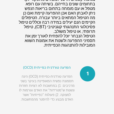
בתחומים שונים בחייהם. בשיחה עם רופא
מטפל או עם מומחה בתחום בריאות הנפש
ניתן לאבחן האם אכן ההפרעה קיימת ואם כן
מה הטיפול המתאים ביותר עבורה. הטיפולים
הקיימים הנם יעילים במידה רבה וכוללים טיפול
פסיכולוגי התנהגותי קוגניטיבי (CBT), טיפול
תרופתי, או טיפול משולב.
הטיפול הנבחר יוכל להפחית לאורך זמן את
תסמיני ההפרעה ולשנות את אמונות השווא
המובילות להתנהגות הכפייתית.
הפרעה טורדנית כפייתית (OCD)
1
הפרעה טורדנית-כפייתית (OCD) הינה
תסמונת נפשית המאופיינת בעיקר בשני
מרכיבים: 1) במחשבות לא רצויות חוזרות
ונשנות ש"מטרידות" את האדם וגורמות לו
למצוקה. 2) פעולות "כפייתיות" אשר
האדם מבצע כדי להיפטר מהמחשבות.