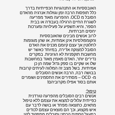
האובססיות או התנהגויות הכפייתיות בדרך
כלל תופסות הרבה זמן וגוזלות אנרגיה מהאדם
הסובל מ OCD. ההפרעה מאוד מפריעה
לשגרת החיים הרגילה בעבודה או בבית
הספר, והיא תשפיע על פעילויות ומערכות
יחסים חברתיות.
לרוב אנשים מבינים שהאובססיות
והקומפולסיות אינן אמתיות, או שהן מוגזמות
לחלוטין אך עצם קיומם מכניס את האדם
הסובל למצוקה אדירה, במיוחד כאשר יש
מחשבות תוקפניות לא הגיוניות. במקרים
נדירים יותר, האדם מאמין מאוד במחשבות
שלו או שקיים בו ספק גדול שמה הן כן
אמיתיות. בשל מצב זה המלווה לעיתים קרובות
בבושה רבה, הרבה אנשים הסובלים
מ- OCD – מסתירים את התסמינים ושומרים
אותם בסוד אפילו מקרוביהם!
טיפול:
אנשים רבים הסובלים מהפרעה טורדנית
כפייתית עלולים למצוא את עצמם ללא טיפול
מתאים, כתוצאה מפחד או בושה לדבר עם
איש מקצוע, וכך הם מוצאים עצמם לכודים
במעגל קסמים הרסני וסובלים מתפקוד לקוי