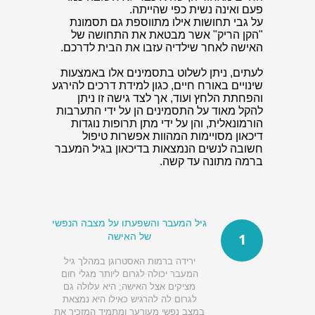
פעם ואינה נשית כפי שהייתה.
על גבי תחושות אילו מתווספת גם תסמונת
"הקן הריק" אשר מבטאת את התחושה של
האישה לאחר שילדיה עזבו את הבית לדרכם.
לעתים, ניתן לשלוט בתסמינים אלו באמצעות
שינויים באורח חיים, כגון למידת דרכים להירגע
והפחתת הלחץ ועוד, אך לצד גישה זו ניתן
להקל מאוד על התסמינים הן על ידי התערבות
הורמונאלית, והן על ידי מתן תרופות נוגדות
דיכאון מסויימות המהוות אפשרות טיפול
חשובה לנשים הנמצאות בדיכאון בגיל המעבר
ברמה מתונה עד קשה.
גיל המעבר והשפעתו על מצבה הנפשי
של האישה
1
ירידה ברמות האסטרוגן במהלך גיל
המעבר יכולה לגרום ליותר מגלי חום
מציקים אצל האישה; היא עלולה גם
לגרום לה להרגיש כאילו היא נמצאת
במצב נפשי מעורער ומתמיד המזכיר את