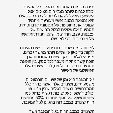
ירידה ברמות האסטרוגן במהלך גיל המעבר
יכולה לגרום ליותר מגלי חום מציקים אצל
האישה; היא עלולה גם לגרום לה להרגיש כאילו
היא נמצאת במצב נפשי מעורער ומתמיד
המזכיר את התופעות של תסמונת קדם וסתית.
תסמינים אלו עלולים לכלול תחושות של
עצבנות, עצב, חרדה, אי שקט, תנודתיות קשה
של מצבי רוח ובכי לא נשלט.
למרות שמזה שנים רבות ידוע כי נשים מועדות
ללקות בדיכאון פי שניים ויותר מאשר גברים,
מפתיע לגלות כי רק בשנים האחרונות אכן
הוכח קשר מחקרי מעבר לכל ספק, בין הופעת
תסמינים נפשיים בולטים, לבין השינוי בגילה
הפיזיולוגי של האישה.
גיל המעבר הוא זמן של שינויים הורמונליים
משמעותיים, ושינויים אלה, אשר בדרך כלל
המתרחשים בנשים בגילים שבין 45 ו -55,
יכולים להשפיע על יציבות רגשית בדיוק כמו
שיווי המשקל של הגוף. יותר מ -50% מהנשים
חוות שינויים במצב רוח בהגיען לגיל המעבר.
השינויים במצב הרוח בגיל המעבר אשר