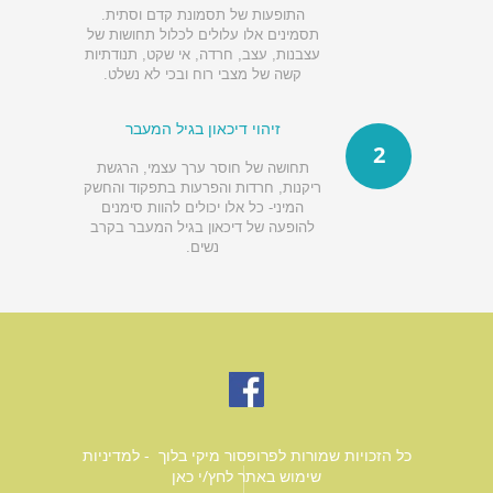
התופעות של תסמונת קדם וסתית.
תסמינים אלו עלולים לכלול תחושות של
עצבנות, עצב, חרדה, אי שקט, תנודתיות
קשה של מצבי רוח ובכי לא נשלט.
זיהוי דיכאון בגיל המעבר
2
תחושה של חוסר ערך עצמי, הרגשת
ריקנות, חרדות והפרעות בתפקוד והחשק
המיני- כל אלו יכולים להוות סימנים
להופעה של דיכאון בגיל המעבר בקרב
נשים.
כל הזכויות שמורות לפרופסור מיקי בלוך - למדיניות
שימוש באתר
לחץ/י כאן