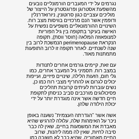
נגרמים על ידי המעברים הורמונליים נובעים
מהשפעת אסטרוגן ופרוגסטרון על הייצור של
מוליכים עצביים כגון סרוטונין, ניורואדרנלין
ודופמין אשר הנם מרכזיים בוויסות מצב רוח.
השינויים ההורמונאליים משפיעים נפשית על
האישה בעיקר בתקופה בין גיל הפוריות
למנופאוזה המלאה (חוסר ווסת), תקופה
הנקראת perimenopause הנמשכת לרוב בין
שנה לשנתיים. לאחר תקופה זו לרוב התופעות
מתמתנות מאוד.
עם זאת, קיימים גורמים אחרים לתנודות
במצב רוח. תסמיני גיל המעבר אחרים, כמו
גלי חום, הזעות הלילה, שינויים פיזיים, ועייפות
יכולים לגרום או להחריף מצבי רוח כמו כן,
נשים עוברות לעיתים קרובות תהליכים
פסיכולוגים מורכבים סביב כניסתן לתקופת
חיים חדשה אשר אינה מוגדרת יותר על ידי
יכולת הילודה שלהן.
אשה אשר "הגדרתה העצמית" נשענה באופן
ניכר על האימהות שלה, עלולה להרגיש שהיא
מאבדת את המשמעות בחיים, שאין לה כבר
סיבה לחיות, שאין לה ממה ליהנות, שרוב
החיים מאחוריה, שהיא כבר לא חשובה כמו